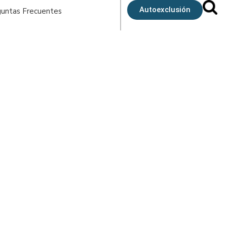
Autoexclusión
untas Frecuentes