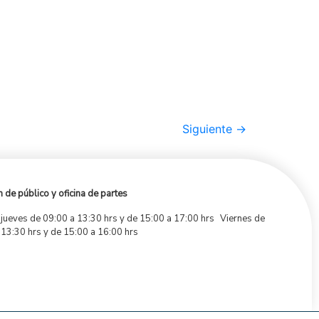
Siguiente
→
 de público y oficina de partes
 jueves de 09:00 a 13:30 hrs y de 15:00 a 17:00 hrs Viernes de
 13:30 hrs y de 15:00 a 16:00 hrs