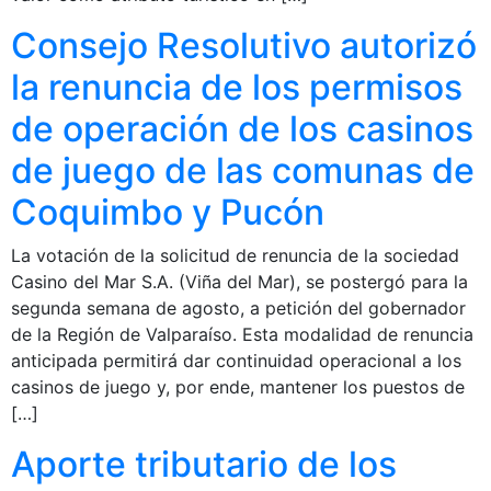
Consejo Resolutivo autorizó
la renuncia de los permisos
de operación de los casinos
de juego de las comunas de
Coquimbo y Pucón
La votación de la solicitud de renuncia de la sociedad
Casino del Mar S.A. (Viña del Mar), se postergó para la
segunda semana de agosto, a petición del gobernador
de la Región de Valparaíso. Esta modalidad de renuncia
anticipada permitirá dar continuidad operacional a los
casinos de juego y, por ende, mantener los puestos de
[…]
Aporte tributario de los