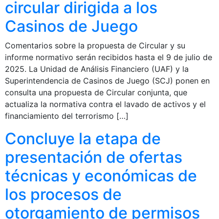
circular dirigida a los
Casinos de Juego
Comentarios sobre la propuesta de Circular y su
informe normativo serán recibidos hasta el 9 de julio de
2025. La Unidad de Análisis Financiero (UAF) y la
Superintendencia de Casinos de Juego (SCJ) ponen en
consulta una propuesta de Circular conjunta, que
actualiza la normativa contra el lavado de activos y el
financiamiento del terrorismo […]
Concluye la etapa de
presentación de ofertas
técnicas y económicas de
los procesos de
otorgamiento de permisos