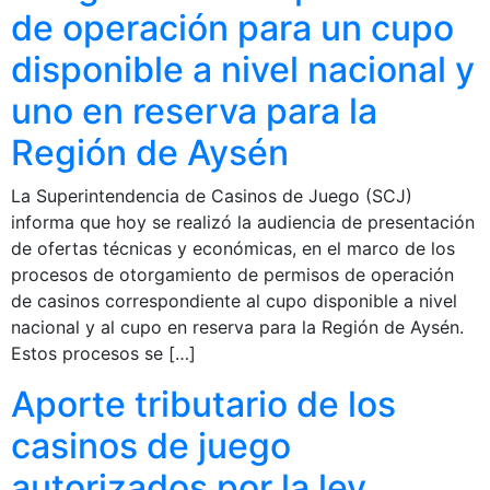
de operación para un cupo
disponible a nivel nacional y
uno en reserva para la
Región de Aysén
La Superintendencia de Casinos de Juego (SCJ)
informa que hoy se realizó la audiencia de presentación
de ofertas técnicas y económicas, en el marco de los
procesos de otorgamiento de permisos de operación
de casinos correspondiente al cupo disponible a nivel
nacional y al cupo en reserva para la Región de Aysén.
Estos procesos se […]
Aporte tributario de los
casinos de juego
autorizados por la ley