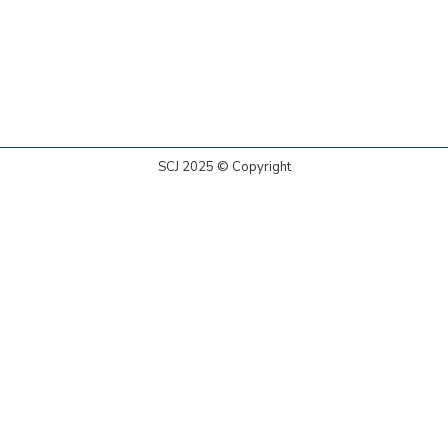
SCJ 2025 © Copyright