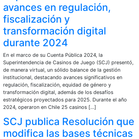
avances en regulación,
fiscalización y
transformación digital
durante 2024
En el marco de su Cuenta Pública 2024, la
Superintendencia de Casinos de Juego (SCJ) presentó,
de manera virtual, un sólido balance de la gestión
institucional, destacando avances significativos en
regulación, fiscalización, equidad de género y
transformación digital, además de los desafíos
estratégicos proyectados para 2025. Durante el año
2024, operaron en Chile 25 casinos […]
SCJ publica Resolución que
modifica las bases técnicas