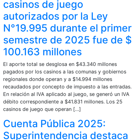
casinos de juego
autorizados por la Ley
N°19.995 durante el primer
semestre de 2025 fue de $
100.163 millones
El aporte total se desglosa en $43.340 millones
pagados por los casinos a las comunas y gobiernos
regionales donde operan y a $14.994 millones
recaudados por concepto de impuesto a las entradas.
En relación al IVA aplicado al juego, se generó un IVA
débito correspondiente a $41.831 millones. Los 25
casinos de juego que operan […]
Cuenta Pública 2025:
Superintendencia destaca